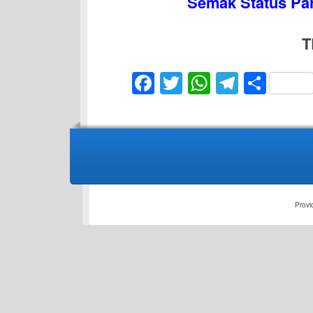
Semak Status Par
TER
Facebook
Twitter
WhatsAp
Telegr
Sha
Provi