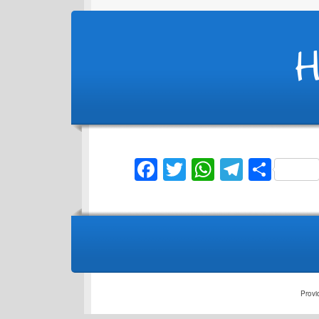
Facebook
Twitter
WhatsAp
Telegr
Sha
Provi